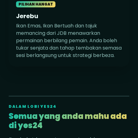
PILIHAN HANGAT
Jerebu
Ikan Emas, Ikan Bertuah dan tajuk
memancing dari JDB menawarkan
permainan berbilang pemain. Anda boleh
tukar senjata dan tahap tembakan semasa
sesi berlangsung untuk strategi berbeza.
DALAM LOBI YES24
Semua yang anda mahu ada
di yes24