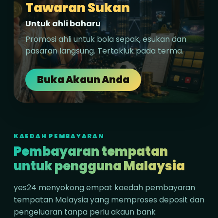
Tawaran Sukan
Untuk ahli baharu
Promosi ahli untuk bola sepak, esukan dan
pasaran langsung. Tertakluk pada terma.
Buka Akaun Anda
KAEDAH PEMBAYARAN
Pembayaran tempatan
untuk pengguna Malaysia
yes24 menyokong empat kaedah pembayaran
tempatan Malaysia yang memproses deposit dan
pengeluaran tanpa perlu akaun bank