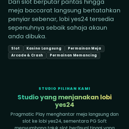
Dari slot berputar pantas hingga
meja baccarat langsung bertatahkan
penyiar sebenar, lobi yes24 tersedia
sepenuhnya sebaik sahaja akaun
anda dibuka.
Slot
Kasino Langsung
Permainan Meja
Arcade & Crash
Permainan Memancing
STUDIO PILIHAN KAMI
Studio yang menjanakan lobi
yes24
Pragmatic Play menghantar meja langsung dan
slot ke lobi yes24, sementara PG Soft
menyumbang tajuk slot berfisual tinggi yang