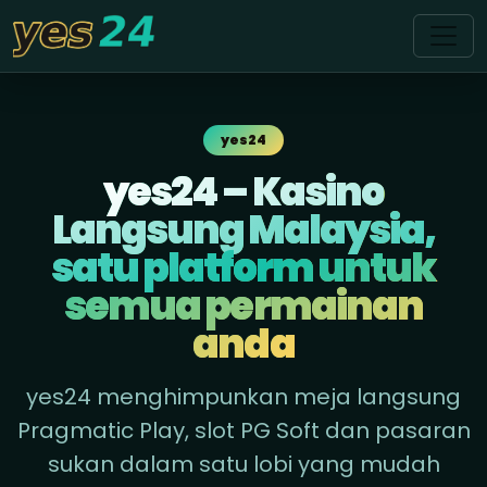
yes24
yes24
yes24 – Kasino
Langsung Malaysia,
satu platform untuk
semua permainan
anda
yes24 menghimpunkan meja langsung
Pragmatic Play, slot PG Soft dan pasaran
sukan dalam satu lobi yang mudah