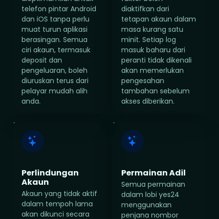
telefon pintar Android
diaktifkan dari
dan iOS tanpa perlu
tetapan akaun dalam
muat turun aplikasi
masa kurang satu
berasingan. Semua
minit. Setiap log
ciri akaun, termasuk
masuk baharu dari
deposit dan
peranti tidak dikenali
pengeluaran, boleh
akan memerlukan
diuruskan terus dari
pengesahan
pelayar mudah alih
tambahan sebelum
anda.
akses diberikan.
Perlindungan
Permainan Adil
Akaun
Semua permainan
Akaun yang tidak aktif
dalam lobi yes24
dalam tempoh lama
menggunakan
akan dikunci secara
penjana nombor