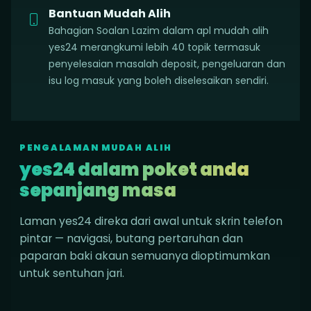
Bantuan Mudah Alih
Bahagian Soalan Lazim dalam apl mudah alih
yes24 merangkumi lebih 40 topik termasuk
penyelesaian masalah deposit, pengeluaran dan
isu log masuk yang boleh diselesaikan sendiri.
PENGALAMAN MUDAH ALIH
yes24 dalam poket anda
sepanjang masa
Laman yes24 direka dari awal untuk skrin telefon
pintar — navigasi, butang pertaruhan dan
paparan baki akaun semuanya dioptimumkan
untuk sentuhan jari.