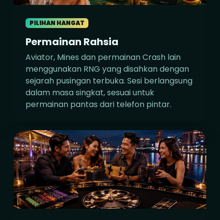
PILIHAN HANGAT
Permainan Rahsia
Aviator, Mines dan permainan Crash lain
menggunakan RNG yang disahkan dengan
sejarah pusingan terbuka. Sesi berlangsung
dalam masa singkat, sesuai untuk
permainan pantas dari telefon pintar.