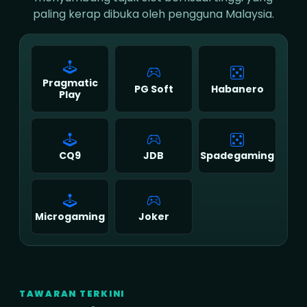
paling kerap dibuka oleh pengguna Malaysia.
Pragmatic
PG Soft
Habanero
Play
CQ9
JDB
Spadegaming
Microgaming
Joker
TAWARAN TERKINI