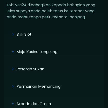
Lobi yes24 dibahagikan kepada bahagian yang
jelas supaya anda boleh terus ke tempat yang
anda mahu tanpa perlu menatal panjang.
Bilik Slot
Meja Kasino Langsung
Pasaran Sukan
Permainan Memancing
Arcade dan Crash