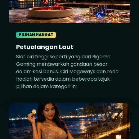
PILIHAN HANGAT
Petualangan Laut
Slot ciri tinggi seperti yang dari Bigtime
Gaming menawarkan gandaan besar
dalam sesi bonus. Ciri Megaways dan roda
hadiah tersedia dalam beberapa tajuk
pilihan dalam kategori ini.