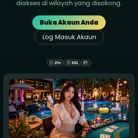
diakses di wilayah yang disokong.
Buka Akaun Anda
Log Masuk Akaun
21+
SSL