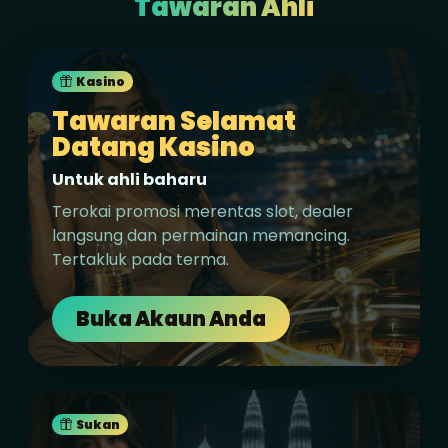
Tawaran Ahli
Kasino
Tawaran Selamat
Datang Kasino
Untuk ahli baharu
Terokai promosi merentas slot, dealer
langsung dan permainan memancing.
Tertakluk pada terma.
Buka Akaun Anda
Sukan