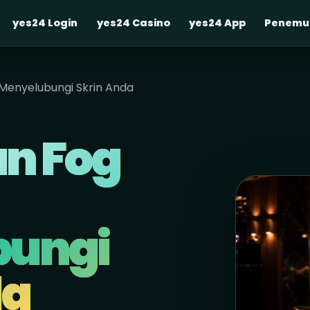
yes24 Login
yes24 Casino
yes24 App
Penemu
Menyelubungi Skrin Anda
n Fog
bungi
da