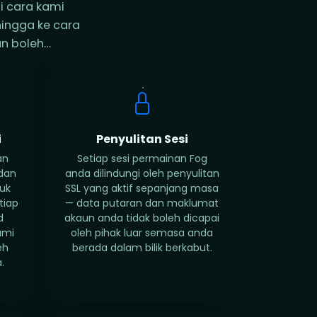
i cara kami
hingga ke cara
an boleh…
i
Penyulitan Sesi
an
Setiap sesi permainan Fog
 dan
anda dilindungi oleh penyulitan
uk
SSL yang aktif sepanjang masa
tiap
— data putaran dan maklumat
d
akaun anda tidak boleh dicapai
ami
oleh pihak luar semasa anda
eh
berada dalam bilik berkabut.
.