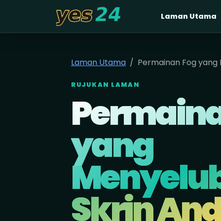
Laman Utama
yes24
Laman Utama
Permainan Fog yang 
RUJUKAN LAMAN
Permaina
yang
Menyelu
Skrin An