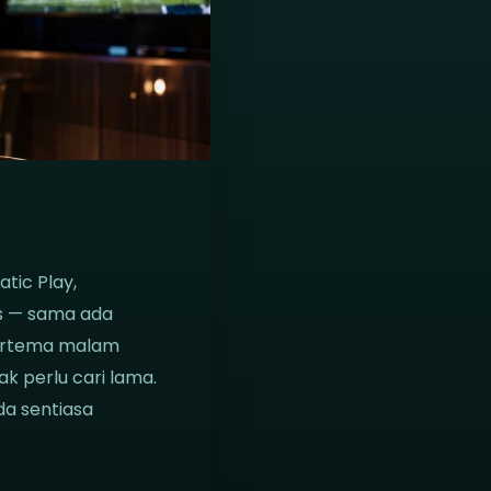
tic Play,
s — sama ada
 bertema malam
ak perlu cari lama.
da sentiasa