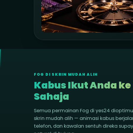
FOG DI SKRIN MUDAH ALIH
Kabus Ikut Anda k
Sahaja
Semua permainan Fog di yes24 dioptim
skrin mudah alih — animasi kabus berjala
telefon, dan kawalan sentuh direka supa