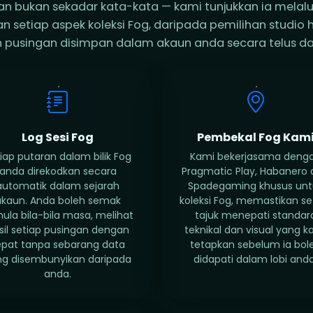
n bukan sekadar kata-kata — kami tunjukkan ia melalu
 setiap aspek koleksi Fog, daripada pemilihan studio 
pusingan disimpan dalam akaun anda secara telus d
Log Sesi Fog
Pembekal Fog Kam
iap putaran dalam bilik Fog
Kami bekerjasama deng
anda direkodkan secara
Pragmatic Play, Habanero
automatik dalam sejarah
Spadegaming khusus unt
akaun. Anda boleh semak
koleksi Fog, memastikan se
ula bila-bila masa, melihat
tajuk menepati standar
sil setiap pusingan dengan
teknikal dan visual yang k
epat tanpa sebarang data
tetapkan sebelum ia bol
ng disembunyikan daripada
didapati dalam lobi anda
anda.