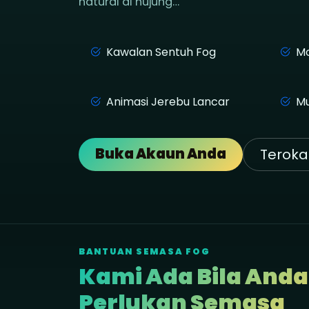
natural di hujung…
Kawalan Sentuh Fog
Mo
Animasi Jerebu Lancar
Mu
Buka Akaun Anda
Terokai
BANTUAN SEMASA FOG
Kami Ada Bila Anda
Perlukan Semasa